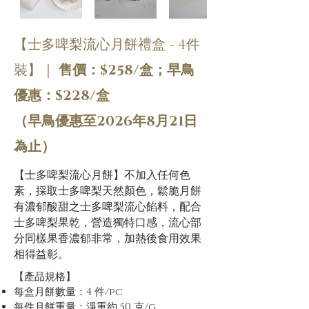
【士多啤梨流心月餅禮盒 - 4件
裝】｜
售價：$258/盒；早鳥
優惠：$228/盒
（早鳥優惠至2026年8月21日
為止）
【士多啤梨流心月餅】不加入任何色
素，採取士多啤梨天然顏色，鬆脆月餅
有濃郁酸甜之士多啤梨流心餡料，配合
士多啤梨果乾，營造獨特口感，流心部
分同樣果香濃郁非常，加熱後食用效果
相得益彰。
【產品規格】
每盒月餅數量：4 件/pc
每件月餅重量：淨重約 50 克/g