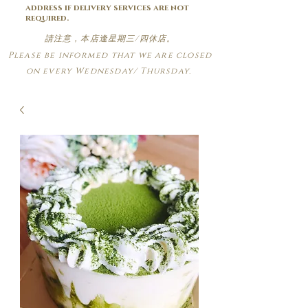
address if delivery services are not
required.
請注意，本店逢星期三/四休店。
Please be informed that we are closed
on every Wednesday/ Thursday.