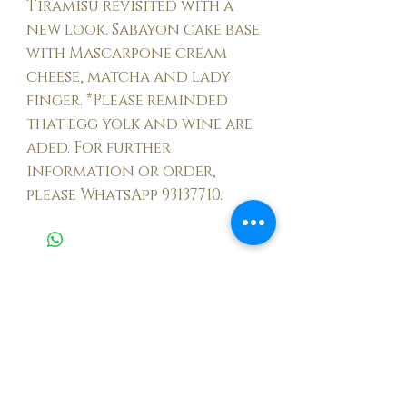
Tiramisu revisited with a
new look. Sabayon cake base
with Mascarpone cream
cheese, matcha and lady
finger. *Please reminded
that egg yolk and wine are
aded. For further
information or order,
please WhatsApp 93137710.
首頁 HOME
訂購 SHOP
課程 Course
送貨 DELIVERY
聯絡 CONTACT
條款及細則 TERMS AND CONDITIONS