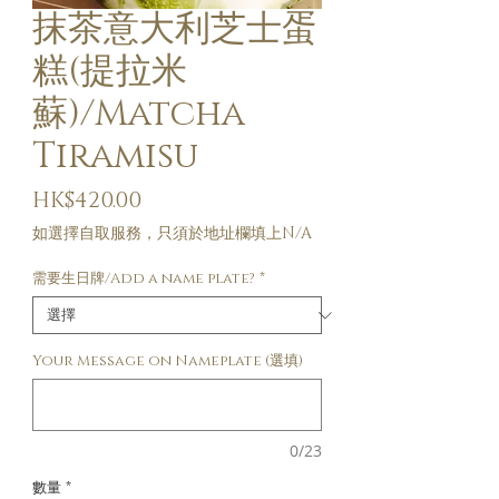
抹茶意大利芝士蛋
糕(提拉米
蘇)/Matcha
Tiramisu
價
HK$420.00
格
如選擇自取服務，只須於地址欄填上N/A
需要生日牌/Add a name plate?
*
Your Message on Nameplate (選填)
0/23
數量
*