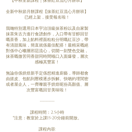
【中秋全新課程｜抹茶紅豆流心月餅班】
全新中秋節月餅課程【抹茶紅豆流心月餅班】
已經上架，接受報名啦！
我哋特別選用日本宇治頂級抹茶粉以及自家製
抹茶朱古力進行食譜創作，入口帶有甘醇回甘
嘅茶香，加上餡料裡面粒粒分明嘅紅豆沙，帶
有清甜風味，簡直就係最佳配搭！最精采嘅絕
對係中心嗰層邪惡流心，切開一刻雙色交融，
抹茶嘅微苦同香甜同時間喺口入面爆發，層次
感極其豐富！
無論你係烘焙新手定係想精進廚藝，導師都會
由搓皮、包餡到壓模逐步拆解。快啲約埋閨密
或者屋企人，一齊嚟親手烘焙呢份高顏值、層
次豐富嘅回甘美味啦！
----------
課程時間：2.5小時
*注意：教室於上課15-20分鐘前開放。
課程內容: