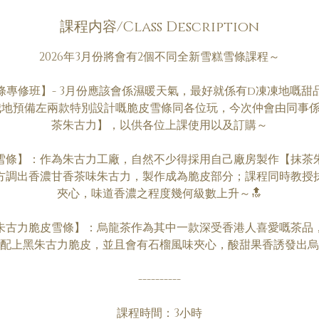
課程内容/Class Description
2026年3月份將會有2個不同全新雪糕雪條課程～
條專修班】- 3月份應該會係濕暖天氣，最好就係有d凍凍地嘅甜
我地預備左兩款特別設計嘅脆皮雪條同各位玩，今次仲會由同事
茶朱古力】，以供各位上課使用以及訂購～
雪條】：作為朱古力工廠，自然不少得採用自己廠房製作【抹茶
方調出香濃甘香茶味朱古力，製作成為脆皮部分；課程同時教授
夾心，味道香濃之程度幾何級數上升～🔝
朱古力脆皮雪條】：烏龍茶作為其中一款深受香港人喜愛嘅茶品
配上黑朱古力脆皮，並且會有石榴風味夾心，酸甜果香誘發出烏
----------
課程時間：3小時