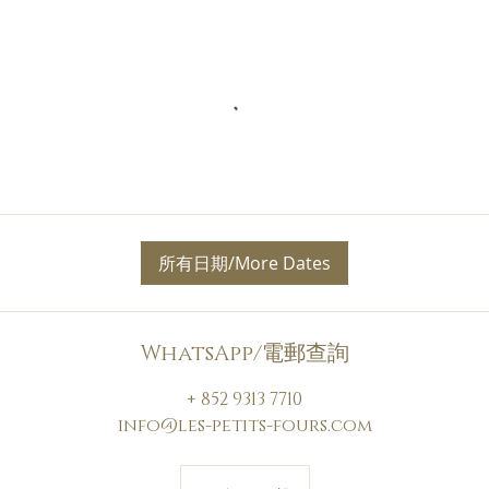
所有日期/More Dates
WhatsApp/電郵查詢
+ 852 9313 7710
info@les-petits-fours.com
1,680
港