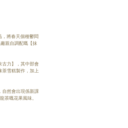
品，將春天個種鬱悶
係廠親自調配嘅【抹
朱古力】，其中部會
抹茶雪糕製作，加上
，自然會出現係新課
龍茶嘅花果風味。