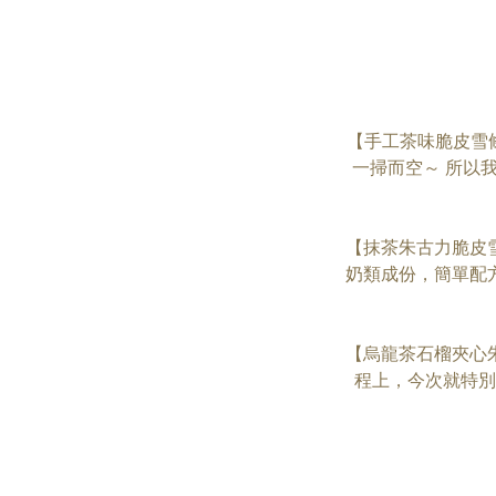
【手工茶味脆皮雪
一掃而空～ 所以
【抹茶朱古力脆皮
奶類成份，簡單配
【烏龍茶石榴夾心
程上，今次就特別