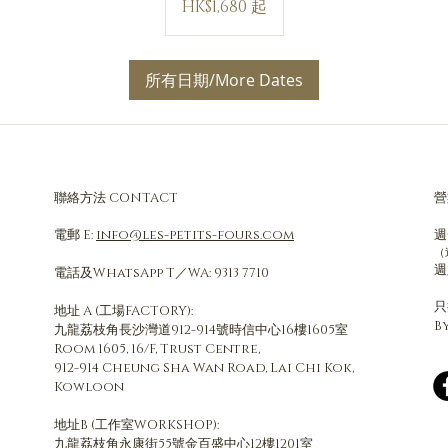
HK$1,680 起
元
起
所有日期/More Dates
聯絡方法 CONTACT
營
電郵 E:
info@les-petits-fours.com
週
（
週
電話及WhatsApp T／WA: 9313 7710
​
地址 A (工場FACTORY):
B
九龍荔枝角長沙灣道912-914號時信中心16樓1605室
Room 1605, 16/F, Trust Centre,
912-914 Cheung Sha Wan Road, Lai Chi Kok,
Kowloon
地址B (工作室WORKSHOP):
九龍荔枝角永康街55號金百盛中心12樓1201室​