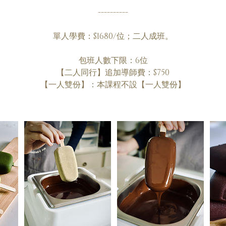
----------
單人學費：$1680/位；二人成班。
包班人數下限：6位
【二人同行】追加導師費：$750
【一人雙份】：本課程不設【一人雙份】