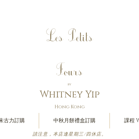
Les Petits
Fours
by
Whitney Yip
Hong Kong
朱古力訂購
中秋月餅禮盒訂購
課程 W
請注意，本店逢星期三/四休店。